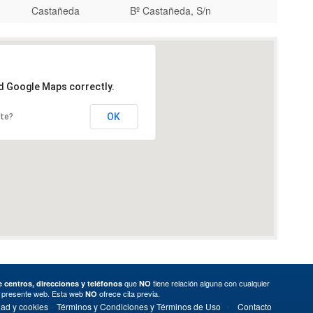
Castañeda
Bº Castañeda, S/n
ad Google Maps correctly.
OK
ite?
que
tiene relación alguna con cualquier
 centros, direcciones y teléfonos
NO
a presente web. Esta web
ofrece cita previa.
NO
·
·
dad y cookies
Términos y Condiciones y Términos de Uso
Contacto