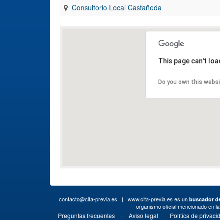
Consultorio Local Castañeda
This page can't lo
Do you own this webs
contacto@cita-previa.es
| www.cita-previa.es es un
buscador de
organismo oficial mencionado en l
·
·
Preguntas frecuentes
Aviso legal
Política de privaci