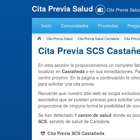
Cita Previa Salud
Cita Previa Sal
Inicio
Comunidades
Provincias
Pregu
Cita Previa Salud
Cita Previa Salud Cantabria
Cita Previ
Cita Previa SCS Castañe
En esta sección le proporcionamos un completo lis
localizar en
Castañeda
o en sus inmediaciones. Par
centro próximo. En la página a continuación le ofr
para solicitar una cita previa.
Recuerde que nuestro sitio web se ocupa exclusiva
asociados que se puedan precisar para solicitar una
proporciona de ninguna forma la posibilidad de con
Se han detectado
1 centro de salud
donde es posib
SCS
, servicio de salud de Cantabria.
Cita Previa SCS Castañeda