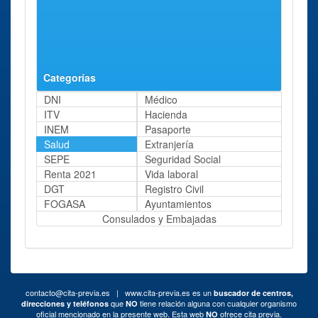
Categorías
DNI
Médico
ITV
Hacienda
INEM
Pasaporte
Salud
Extranjería
SEPE
Seguridad Social
Renta 2021
Vida laboral
DGT
Registro Civil
FOGASA
Ayuntamientos
Consulados y Embajadas
contacto@cita-previa.es
| www.cita-previa.es es un
buscador de centros,
que
tiene relación alguna con cualquier organismo
direcciones y teléfonos
NO
oficial mencionado en la presente web. Esta web
ofrece cita previa.
NO