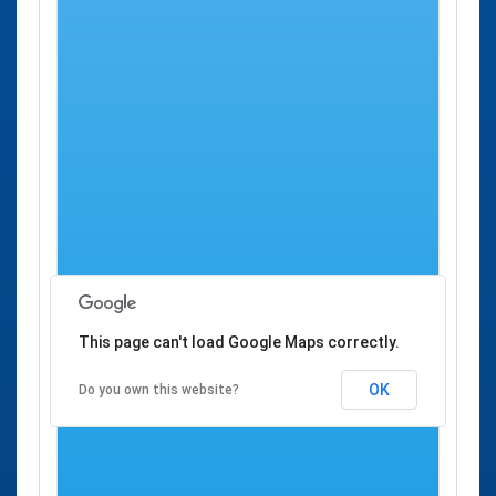
la opción de pedir desde aquí una cita previa.
Se han encontrado
1 centro de salud
donde es posible
concertar
Cita Previa Salud en Amer
a través del
CATSALUT
, servicio de salud de Cataluña.
Cita Previa CATSALUT
Ciudad
Dirección
Amer
CAP Amer
Amer
Calle Guilleries,
Nº 5
This page can't load Google Maps correctly.
OK
Do you own this website?