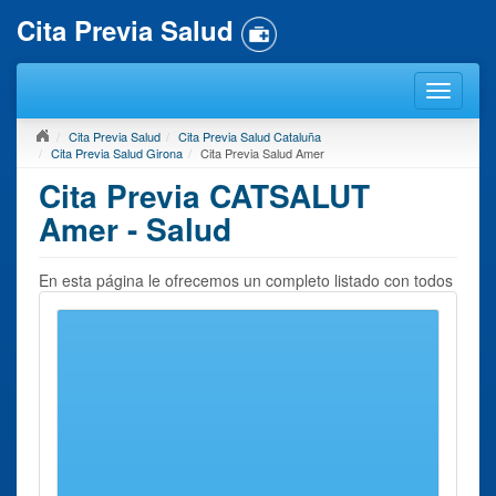
Cita Previa Salud
Cita Previa Salud
Cita Previa Salud Cataluña
Cita Previa Salud Girona
Cita Previa Salud Amer
Cita Previa CATSALUT
Amer - Salud
En esta página le ofrecemos un completo listado con todos
los
Centros de Salud
que usted puede encontrar en
Amer
o en sus inmediaciones. Para concertar
Cita Previa Salud
en Amer
, debe seleccionar un centro próximo. En la página
a continuación le ofreceremos la información de contacto
del mismo imprescindible para concertar una cita previa.
Recuerde que nuestro servicio se encarga únicamente de
reunir toda la información de contacto y datos relacionados
que se puedan necesitar para concertar una cita previa en
los centros en él listados, pero
no
se le ofrece en absoluto