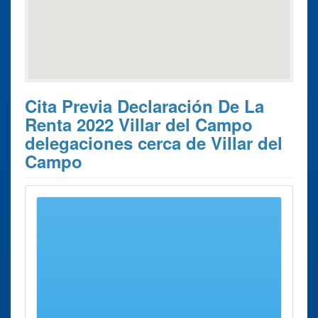
Cita Previa Declaración De La
Renta 2022 Villar del Campo
delegaciones cerca de Villar del
Campo
Estos son los 6 resultados de búsqueda más cercanos de
delegaciones donde poder solicitar su
Cita Previa
Declaración de la Renta 2022 Villar del Campo
.
Cita Previa
Ciudad
Dirección
Distancia
Declaración de
la Renta 2022
Delegación
Soria
Calle
26 Kms
Soria
Caballeros,
aprox.