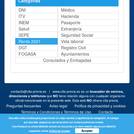
Categorías
DNI
Médico
ITV
Hacienda
INEM
Pasaporte
Salud
Extranjería
SEPE
Seguridad Social
Renta 2021
Vida laboral
DGT
Registro Civil
FOGASA
Ayuntamientos
Consulados y Embajadas
contacto@cita-previa.es
| www.cita-previa.es es un
buscador de centros,
que
tiene relación alguna con cualquier organismo
direcciones y teléfonos
NO
oficial mencionado en la presente web. Esta web
ofrece cita previa.
NO
·
·
·
Preguntas frecuentes
Aviso legal
Política de privacidad y cookies
·
Términos y Condiciones y Términos de Uso
Contacto
Esta web utiliza cookies para proporcionar un mejor servicio y experiencia de navegación. Al navegar
por esta web, aceptas su uso de acuerdo con nuestra política de cookies.
Cita-Previa.es no ofrece NINGÚN servicio de cita previa y no tiene relación alguna con NINGÚN
Aceptar
organismo oficial.
Política de Cookies