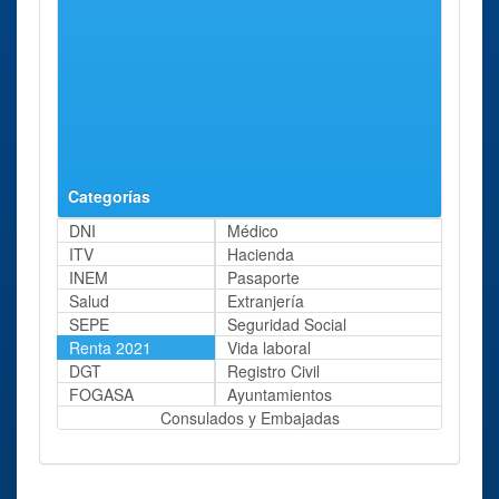
O
Rua de
64 Kms
Administración
Carballiño
Alberto
aprox.
Carballiño
Vilanova, 22
Delegación
Lugo
Calle de La
74 Kms
Lugo
Reina, 2.
aprox.
Categorías
DNI
Médico
ITV
Hacienda
INEM
Pasaporte
Salud
Extranjería
SEPE
Seguridad Social
Renta 2021
Vida laboral
DGT
Registro Civil
FOGASA
Ayuntamientos
Consulados y Embajadas