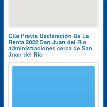
Cita Previa Declaración De La
Renta 2022 San Juan del Río
administraciones cerca de San
Juan del Río
Estos son los 8 resultados de búsqueda más cercanos de
administraciones donde poder solicitar su
Cita Previa
Declaración de la Renta 2022 San Juan del Río
.
Cita Previa
Ciudad
Dirección
Distancia
Declaración de
la Renta 2022
Monforte
Calle
24 Kms
Administración
de Lemos
Veiguiñas,
aprox.