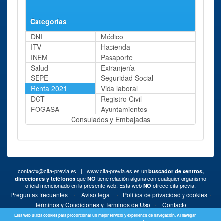
Categorías
DNI
Médico
ITV
Hacienda
INEM
Pasaporte
Salud
Extranjería
SEPE
Seguridad Social
Renta 2021
Vida laboral
DGT
Registro Civil
FOGASA
Ayuntamientos
Consulados y Embajadas
contacto@cita-previa.es
| www.cita-previa.es es un
buscador de centros,
que
tiene relación alguna con cualquier organismo
direcciones y teléfonos
NO
oficial mencionado en la presente web. Esta web
ofrece cita previa.
NO
·
·
·
Preguntas frecuentes
Aviso legal
Política de privacidad y cookies
·
Términos y Condiciones y Términos de Uso
Contacto
Esta web utiliza cookies para proporcionar un mejor servicio y experiencia de navegación. Al navegar