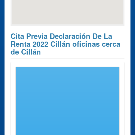
Cita Previa Declaración De La
Renta 2022 Cillán oficinas cerca
de Cillán
Estos son los 7 resultados de búsqueda más cercanos de
oficinas donde poder solicitar su
Cita Previa Declaración
de la Renta 2022 Cillán
.
Cita Previa
Ciudad
Dirección
Distancia
Declaración de la
Renta 2022
Delegación ávila
ávila
Calle
24 Kms
Madre
aprox.
Soledad,
1.