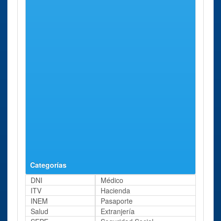
Valencia - Grao
Músico
aprox.
Ginés, 16.
Delegación
Valencia
Calle
29 Kms
Especial de La
Guillem de
aprox.
Comunidad
Castro, 4.
Valenciana
Administración
Valencia
Calle
29 Kms
Guillem de Castro
Guillem de
aprox.
Castro, 4.
Delegación
Valencia
Calle
29 Kms
Valencia
Guillem de
aprox.
Castro, 4.
Categorías
DNI
Médico
ITV
Hacienda
INEM
Pasaporte
Salud
Extranjería