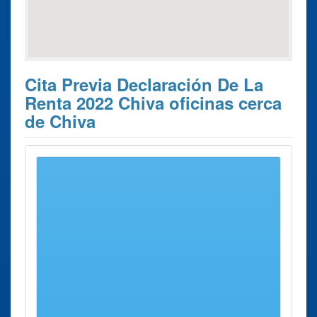
Cita Previa Declaración De La
Renta 2022 Chiva oficinas cerca
de Chiva
Estos son los 10 resultados de búsqueda más cercanos de
oficinas donde poder solicitar su
Cita Previa Declaración
de la Renta 2022 Chiva
.
Cita Previa
Ciudad
Dirección
Distancia
Declaración de la
Renta 2022
Administración
Liria
Calle
20 Kms
Llíria
Colón, 20
aprox.
Administración
Torrent
Avenida Al
22 Kms
Torrent
Vedat, 103
aprox.