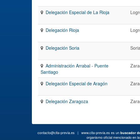
Delegación Especial de La Rioja
Logr
Delegación Rioja
Logr
Delegación Soria
Sori
Administración Arrabal - Puente
Zara
Santiago
Delegación Especial de Aragón
Zara
Delegación Zaragoza
Zara
contacto@cita-previa.es
| www.cita-previa.es es un
buscador de
organismo oficial mencionado en l