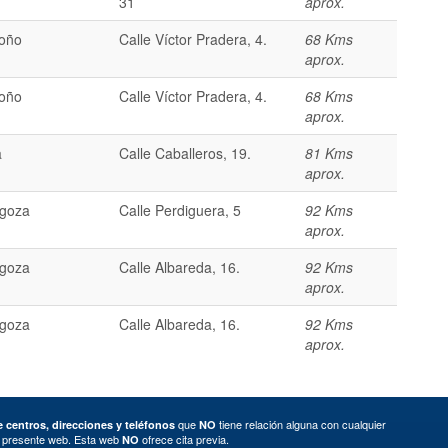
31
aprox.
oño
Calle Víctor Pradera, 4.
68 Kms
aprox.
oño
Calle Víctor Pradera, 4.
68 Kms
aprox.
a
Calle Caballeros, 19.
81 Kms
aprox.
goza
Calle Perdiguera, 5
92 Kms
aprox.
goza
Calle Albareda, 16.
92 Kms
aprox.
goza
Calle Albareda, 16.
92 Kms
aprox.
que
tiene relación alguna con cualquier
 centros, direcciones y teléfonos
NO
a presente web. Esta web
ofrece cita previa.
NO