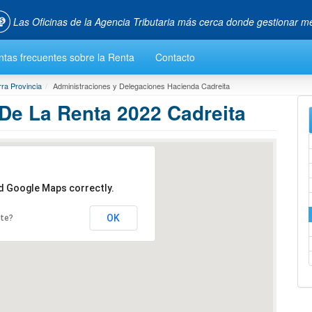
Las Oficinas de la Agencia Tributaria más cerca donde gestionar me
tas frecuentes sobre la Renta
Contacto
ra Provincia
Administraciones y Delegaciones Hacienda Cadreita
 De La Renta 2022 Cadreita
ad Google Maps correctly.
OK
ite?