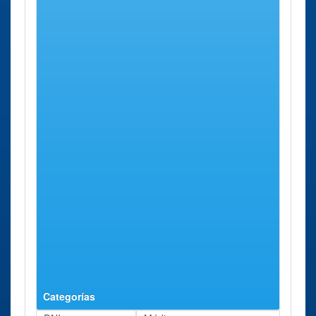
Calahorra
Calle Dos de
61 Kms
Administración
Mayo, 2.
aprox.
Calahorra
Calatayud
Arquitecto
67 Kms
Administración
Medarde, 7
aprox.
Calatayud
Delegación
Logroño
Calle Víctor
79 Kms
Rioja
Pradera, 4.
aprox.
Delegación
Logroño
Calle Víctor
79 Kms
Especial de La
Pradera, 4.
aprox.
Rioja
Ejea de
Paseo de La
96 Kms
Administración
Los
Constitución,
aprox.
Ejea de Los
Caballeros
81
Caballeros
Categorías