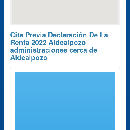
Cita Previa Declaración De La
Renta 2022 Aldealpozo
administraciones cerca de
Aldealpozo
Estos son los 6 resultados de búsqueda más cercanos de
administraciones donde poder solicitar su
Cita Previa
Declaración de la Renta 2022 Aldealpozo
.
Cita Previa
Ciudad
Dirección
Distancia
Declaración de
la Renta 2022
Delegación
Soria
Calle
22 Kms
Soria
Caballeros,
aprox.
19.