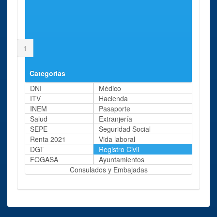
San Sebastián de los Reyes
Página 1 de 1
1
Categorías
DNI
Médico
ITV
Hacienda
INEM
Pasaporte
Salud
Extranjería
SEPE
Seguridad Social
Renta 2021
Vida laboral
DGT
Registro Civil
FOGASA
Ayuntamientos
Consulados y Embajadas