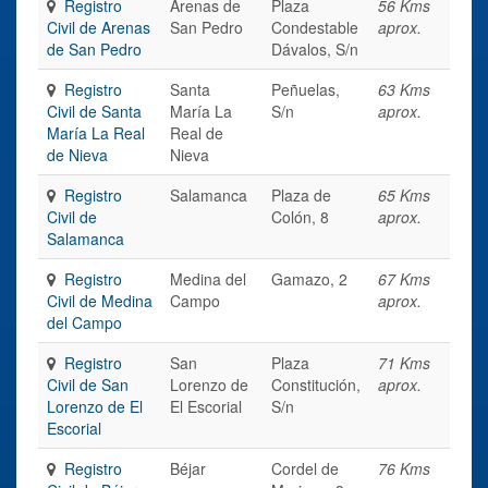
Registro
Arenas de
Plaza
56 Kms
Civil de Arenas
San Pedro
Condestable
aprox.
de San Pedro
Dávalos, S/n
Registro
Santa
Peñuelas,
63 Kms
Civil de Santa
María La
S/n
aprox.
María La Real
Real de
de Nieva
Nieva
Registro
Salamanca
Plaza de
65 Kms
Civil de
Colón, 8
aprox.
Salamanca
Registro
Medina del
Gamazo, 2
67 Kms
Civil de Medina
Campo
aprox.
del Campo
Registro
San
Plaza
71 Kms
Civil de San
Lorenzo de
Constitución,
aprox.
Lorenzo de El
El Escorial
S/n
Escorial
Registro
Béjar
Cordel de
76 Kms