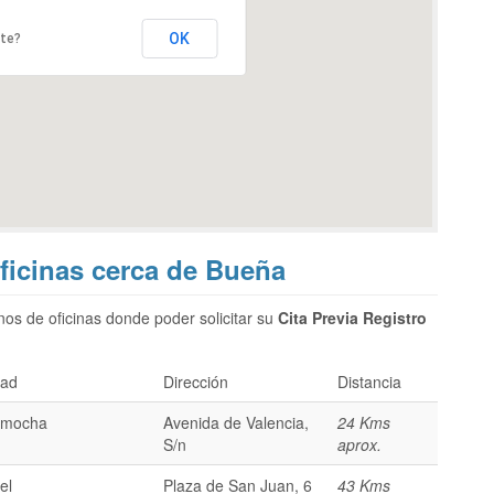
OK
ite?
 Oficinas cerca de Bueña
os de oficinas donde poder solicitar su
Cita Previa Registro
dad
Dirección
Distancia
amocha
Avenida de Valencia,
24 Kms
S/n
aprox.
el
Plaza de San Juan, 6
43 Kms