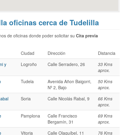
la oficinas cerca de Tudelilla
os de oficinas donde poder solicitar su
Cita previa
Ciudad
Dirección
Distancia
ni y
Logroño
Calle Serradero, 26
33 Kms
aprox.
n
Tudela
Avenida Añon Baigorri,
50 Kms
Nº 2, Bajo
aprox.
Rabal
Soria
Calle Nicolás Rabal, 9
66 Kms
aprox.
e
Pamplona
Calle Francisco
69 Kms
Bergamín, 31
aprox.
e
Vitoria
Calle Olaguíbel, 11
76 Kms