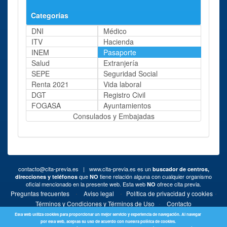
Categorías
DNI
Médico
ITV
Hacienda
INEM
Pasaporte
Salud
Extranjería
SEPE
Seguridad Social
Renta 2021
Vida laboral
DGT
Registro Civil
FOGASA
Ayuntamientos
Consulados y Embajadas
contacto@cita-previa.es
| www.cita-previa.es es un
buscador de centros,
que
tiene relación alguna con cualquier organismo
direcciones y teléfonos
NO
oficial mencionado en la presente web. Esta web
ofrece cita previa.
NO
·
·
·
Preguntas frecuentes
Aviso legal
Política de privacidad y cookies
·
Términos y Condiciones y Términos de Uso
Contacto
Esta web utiliza cookies para proporcionar un mejor servicio y experiencia de navegación. Al navegar
por esta web, aceptas su uso de acuerdo con nuestra política de cookies.