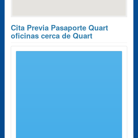
Cita Previa Pasaporte Quart
oficinas cerca de Quart
Estos son los 10 resultados de búsqueda más cercanos de
oficinas donde poder solicitar su
Cita previa Pasaporte
Quart
.
Cita previa
Ciudad
Dirección
Distancia
Pasaporte
Oficina renovar
Girona
Calle
5 Kms
Pasaporte Girona
Rajoler, 7
aprox.
Calle Rajoler
entrada
Calle de
San
Agustín
Oficina renovar
Sant Feliú
Calle Ortiz
24 Kms