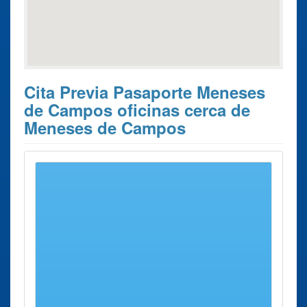
Cita Previa Pasaporte Meneses
de Campos oficinas cerca de
Meneses de Campos
Estos son los 8 resultados de búsqueda más cercanos de
oficinas donde poder solicitar su
Cita previa Pasaporte
Meneses de Campos
.
Cita previa
Ciudad
Dirección
Distancia
Pasaporte
Oficina renovar
Palencia
Avenida
33 Kms
Pasaporte Palencia
Simón
aprox.
Avenida Simón
Nieto, 8 -
Nieto
10