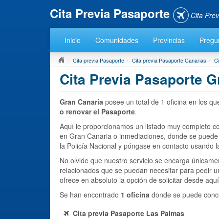
Cita Previa Pasaporte
Cita Pre
Inicio
Comunidades
Provincias
Pregun
Cita previa Pasaporte
Cita previa Pasaporte Canarias
C
Cita Previa Pasaporte G
Gran Canaria
posee un total de 1 oficina en los q
o renovar el Pasaporte
.
Aquí le proporcionamos un listado muy completo c
en Gran Canaria o inmediaciones, donde se puede
la Policía Nacional y póngase en contacto usando la
No olvide que nuestro servicio se encarga únicamen
relacionados que se puedan necesitar para pedir una
ofrece en absoluto la opción de solicitar desde aquí
Se han encontrado
1 oficina
donde se puede conc
Cita previa Pasaporte Las Palmas