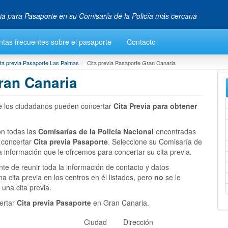
via para Pasaporte en su Comisaría de la Policía más cercana
tas frecuentes sobre el pasaporte
Contacto
ita previa Pasaporte Las Palmas
Cita previa Pasaporte Gran Canaria
ran Canaria
ue los ciudadanos pueden concertar
Cita Previa para obtener
on todas las
Comisarías de la Policía Nacional
encontradas
 concertar
Cita previa Pasaporte
. Seleccione su Comisaría de
 información que le ofrcemos para concertar su cita previa.
te de reunir toda la información de contacto y datos
 cita previa en los centros en él listados, pero
no
se le
 una cita previa.
ertar
Cita previa Pasaporte
en Gran Canaria.
Ciudad
Dirección