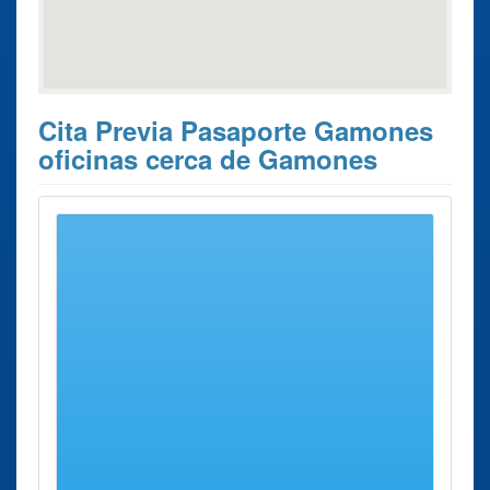
Cita Previa Pasaporte Gamones
oficinas cerca de Gamones
Estos son los 3 resultados de búsqueda más cercanos de
oficinas donde poder solicitar su
Cita previa Pasaporte
Gamones
.
Cita previa
Ciudad
Dirección
Distancia
Pasaporte
Oficina renovar
Alcañices
Calle
29 Kms
Pasaporte
Herradura,
aprox.
Alcañices Calle
39
Herradura
Oficina renovar
Zamora
Avenida
37 Kms
Pasaporte
de
aprox.