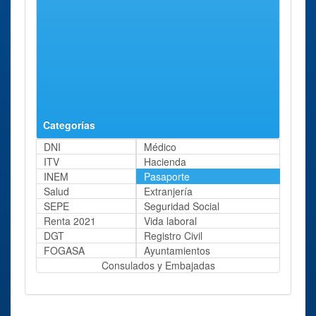
Zamora Avenida
Requejo,
de Requejo
12
Oficina renovar
Salamanca
Calle
71 Kms
Pasaporte
Jardines,
aprox.
Salamanca Calle
S/n
Jardines
Categorías
DNI
Médico
ITV
Hacienda
INEM
Pasaporte
Salud
Extranjería
SEPE
Seguridad Social
Renta 2021
Vida laboral
DGT
Registro Civil
FOGASA
Ayuntamientos
Consulados y Embajadas