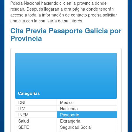
Policía Nacional haciendo clic en la provincia donde
residan. Después llegarán a otra página donde tendrán
acceso a toda la información de contacto precisa solicitar
una cita con la comisaría de su interés.
Cita Previa Pasaporte Galicia por
Provincia
Se han encontrado 4 resultados para el trámite:
Cita
previa Pasaporte
en Galicia.
A Coruña
Lugo
Ourense
Pontevedra
Categorías
DNI
Médico
ITV
Hacienda
INEM
Pasaporte
Salud
Extranjería
SEPE
Seguridad Social