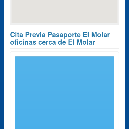
Cita Previa Pasaporte El Molar
oficinas cerca de El Molar
Estos son los 10 resultados de búsqueda más cercanos de
oficinas donde poder solicitar su
Cita previa Pasaporte El
Molar
.
Cita previa
Ciudad
Dirección
Distancia
Pasaporte
Oficina
Alcobendas
Avenida
21 Kms
renovar
- S.s.
España, 52
aprox.
Pasaporte
Reyes
Alcobendas
Avenida
España