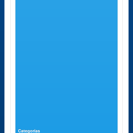
Madrid -
entrada Por
Arganzuela -
Calle Ruy
Mediodía Pº
González de
Virgen del
Clavijo
Puerto 47
Oficina
Madrid
Calle Padre
37 Kms
renovar
Amigó, 3
aprox.
Pasaporte
Madrid -
Carabanchel
Calle Padre
Amigó
Oficina
Madrid
Calle Luna,
37 Kms
renovar
17
aprox.
Pasaporte
Madrid -
Centro Calle
Luna
Categorías