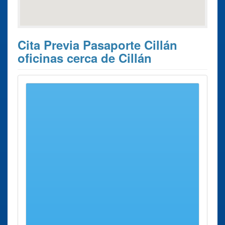
Cita Previa Pasaporte Cillán
oficinas cerca de Cillán
Estos son los 6 resultados de búsqueda más cercanos de
oficinas donde poder solicitar su
Cita previa Pasaporte
Cillán
.
Cita previa
Ciudad
Dirección
Distancia
Pasaporte
Oficina
ávila
Paseo San
24 Kms
renovar
Roque, 34
aprox.
Pasaporte ávila
Paseo San
Roque
Oficina
Salamanca
Calle
65 Kms
renovar
Jardines,
aprox.