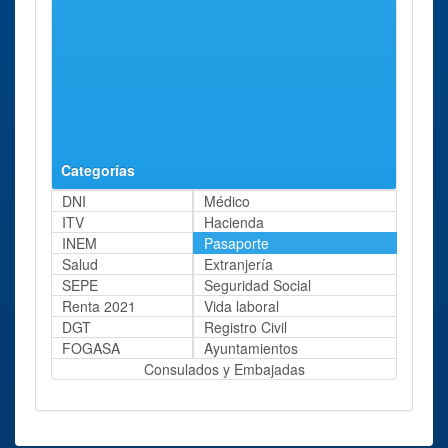
Oficina
Talavera
Calle Carlos
84 Kms
renovar
de La
Barral, 2
aprox.
Pasaporte
Reina
Talavera de La
Reina Calle
Carlos Barral
Categorías
DNI
Médico
ITV
Hacienda
INEM
Pasaporte
Salud
Extranjería
SEPE
Seguridad Social
Renta 2021
Vida laboral
DGT
Registro Civil
FOGASA
Ayuntamientos
Consulados y Embajadas