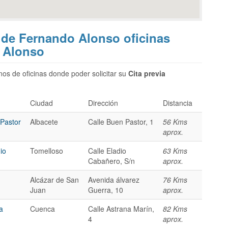
 de Fernando Alonso oficinas
 Alonso
os de oficinas donde poder solicitar su
Cita previa
Ciudad
Dirección
Distancia
 Pastor
Albacete
Calle Buen Pastor, 1
56 Kms
aprox.
io
Tomelloso
Calle Eladio
63 Kms
Cabañero, S/n
aprox.
Alcázar de San
Avenida álvarez
76 Kms
Juan
Guerra, 10
aprox.
a
Cuenca
Calle Astrana Marín,
82 Kms
4
aprox.