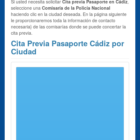
Si usted necesita solicitar
Cita previa Pasaporte en Cádiz
,
seleccione una
Comisaría de la Policía Nacional
haciendo clic en la ciudad deseada. En la página siguiente
le proporcionaremos toda la información de contacto
necesaria} de las comisarías donde se puede concertar la
cita previa.
Cita Previa Pasaporte Cádiz por
Ciudad
Se han encontrado 10 ciudades con oficinas para
Cita
previa Pasaporte Cádiz
Provincia
Cita previa Pasaporte Algeciras
Oficina Algeciras
Cita previa Pasaporte Cádiz
Oficina Cádiz
Cita previa Pasaporte Chiclana de La Frontera