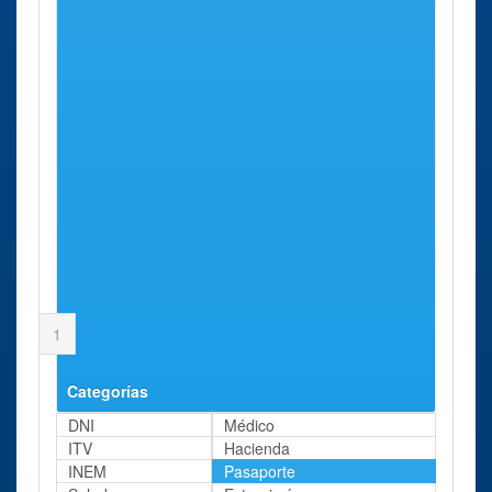
Benalup-Casas Viejas
Benaocaz
Bornos
Castellar de la Frontera
Chipiona
Conil de la Frontera
El Bosque
El Gastor
Espera
Grazalema
Jimena de la Frontera
Los Barrios
Medina-Sidonia
Olvera
Página 1 de 2
1
2
Siguiente
Última
Categorías
DNI
Médico
ITV
Hacienda
INEM
Pasaporte