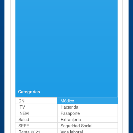
Sar Mont
Puig - Reig
Ct.
80 Kms
Martí
Casserres
aprox.
(abans Po.
La Sala
S/n), 1
Hospital de
Campdevànol
Carretera
84 Kms
Campdevànol
de
aprox.
Gombren,
20
Hospital
Balaguer
Urgell, 2
85 Kms
Jaume
aprox.
D'urgell
Categorías
DNI
Médico
ITV
Hacienda
INEM
Pasaporte
Salud
Extranjería
SEPE
Seguridad Social
Renta 2021
Vida laboral