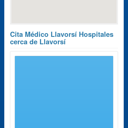
Cita Médico Llavorsí Hospitales
cerca de Llavorsí
Estos son los 10 resultados de búsqueda más cercanos de
hospitales donde poder solicitar su
Cita Previa con el
médico Llavorsí
.
Cita Previa
Ciudad
Dirección
Distancia
con el
médico
Hospital
Tremp
Pau
45 Kms
Comarcal del
Casals, 5
aprox.
Pallars
Castell
Oliana
Carretera
49 Kms
D'oliana
de Lleida A
aprox.