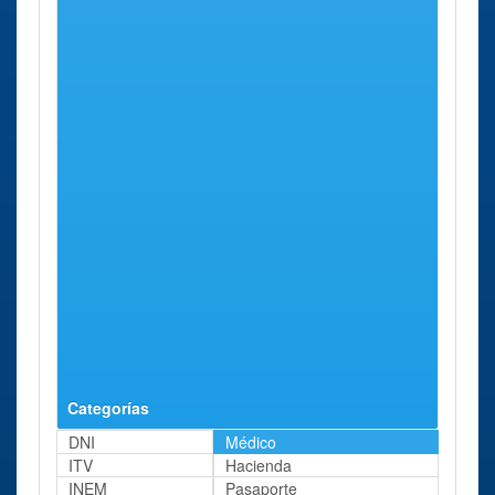
Complejo
ávila
Avenida Juan
32 Kms
Asistencial
Carlos I, S/n
aprox.
de Avila
Hm
Torrelodones
Avenida
34 Kms
Universitario
Castillo
aprox.
Torrelodones
Olivares S/n
Hospital
Brunete
Crtra. M -
35 Kms
Los
501 Km
aprox.
Madroños
17,900 (vía
de Servicio)
Hospital
Villa del
Carretera del
36 Kms
Virgen de La
Prado
Hospital, S/n
aprox.
Poveda
Km. 5
Categorías
DNI
Médico
ITV
Hacienda
INEM
Pasaporte