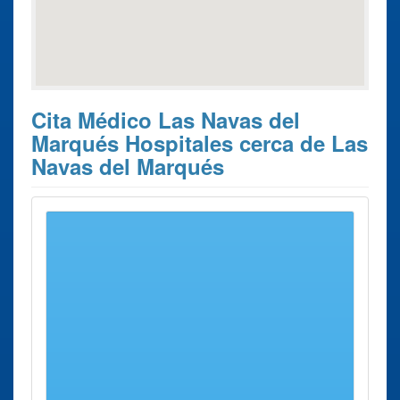
Cita Médico Las Navas del
Marqués Hospitales cerca de Las
Navas del Marqués
Estos son los 10 resultados de búsqueda más cercanos de
hospitales donde poder solicitar su
Cita Previa con el
médico Las Navas del Marqués
.
Cita
Ciudad
Dirección
Distancia
Previa con
el médico
Hospital El
San Lorenzo
Carretera
15 Kms
Escorial
de El
Guadarrama
aprox.
Escorial
- S. Lorenzo
de El