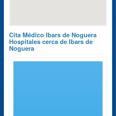
Cita Médico Ibars de Noguera
Hospitales cerca de Ibars de
Noguera
Estos son los 10 resultados de búsqueda más cercanos de
hospitales donde poder solicitar su
Cita Previa con el
médico Ibars de Noguera
.
Cita Previa
Ciudad
Dirección
Distancia
con el médico
Centre
Almacelles
Carretera N
18 Kms
Assitencial Sant
- 240, 111
aprox.
Joan de Déu
Hospital
Balaguer
Urgell, 2
19 Kms