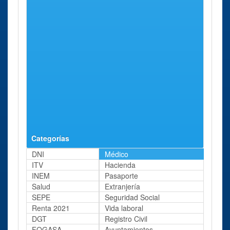
Hospital Santa
Lleida
Avenidaa
27 Kms
Maria
Alcalde
aprox.
Rovira
Roure, 44
Hospital
Lleida
Bisbe
27 Kms
Montserrat
Torres, 13
aprox.
Clinica Nostra
Lleida
Bisbe
27 Kms
Senyora del
Messeguer,
aprox.
Perpetu Socors
3
Categorías
DNI
Médico
ITV
Hacienda
INEM
Pasaporte
Salud
Extranjería
SEPE
Seguridad Social
Renta 2021
Vida laboral
DGT
Registro Civil
FOGASA
Ayuntamientos