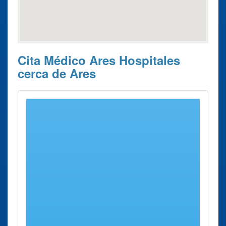
Cita Médico Ares Hospitales
cerca de Ares
Estos son los 10 resultados de búsqueda más cercanos de
hospitales donde poder solicitar su
Cita Previa con el
médico Ares
.
Cita Previa con el
Ciudad
Dirección
Distancia
médico
Hospital General
Ferrol
Pardo
7 Kms
Juan Cardona (santo
Bazán, S/n
aprox.
Hospital de Caridad)
Complejo
Ferrol
Carretera
7 Kms
Hospitalario
de San
aprox.
Arquitecto Marcide -
Pedro de