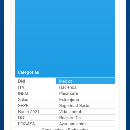
Sanatorio
A
Burdeos,
13 Kms
Neuropsiquiátrico Los
Coruña
17
aprox.
Abetos, S.l.
Instituto Policlínico
A
Londres, 2
13 Kms
Santa Teresa, S.a.
Coruña
aprox.
Sanatorio
O Pino
Lugar de
55 Kms
Psiquiátrico La
Santiso,
aprox.
Robleda
S/n -
Castrofeito
Categorías
DNI
Médico
ITV
Hacienda
INEM
Pasaporte
Salud
Extranjería
SEPE
Seguridad Social
Renta 2021
Vida laboral
DGT
Registro Civil
FOGASA
Ayuntamientos
Consulados y Embajadas