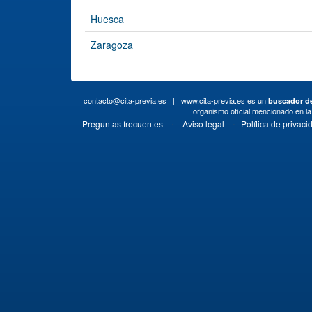
Huesca
Zaragoza
contacto@cita-previa.es
| www.cita-previa.es es un
buscador de
organismo oficial mencionado en l
·
·
Preguntas frecuentes
Aviso legal
Política de privaci