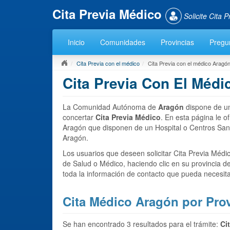
Cita Previa Médico
Solicite Cita 
Inicio
Comunidades
Provincias
Pregu
Cita Previa con el médico
Cita Previa con el médico Aragó
Cita Previa Con El Méd
La Comunidad Autónoma de
Aragón
dispone de un
concertar
Cita Previa Médico
. En esta página le o
Aragón que disponen de un Hospital o Centros Sani
Aragón.
Los usuarios que deseen solicitar Cita Previa Médi
de Salud o Médico, haciendo clic en su provincia d
toda la información de contacto que pueda necesita
Cita Médico Aragón por Prov
Se han encontrado 3 resultados para el trámite:
Ci