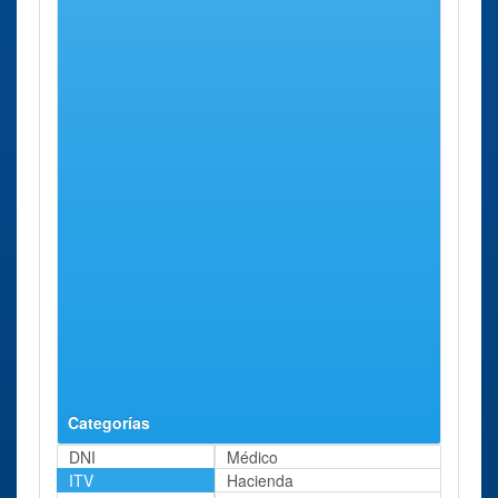
ITV Morales
Morales del
Carretera
70 Kms
del Vino
Vino
Salamanca
aprox.
Carretera
S/n
Salamanca
ITV
Carbajosa
Polígono
70 Kms
Carbajosa
Sagrada
Industrial
aprox.
Sagrada
Montalvo;
Polígono
Calle C,
Industrial
Parcela 22
Montalvo
ITV
Castellanos
Polígono
73 Kms
Castellanos de
de
Industrial ;
aprox.
Moriscos
Moriscos
Calle A,
Polígono
Parcelas 108
Industrial
y 109
Categorías
DNI
Médico
ITV
Hacienda