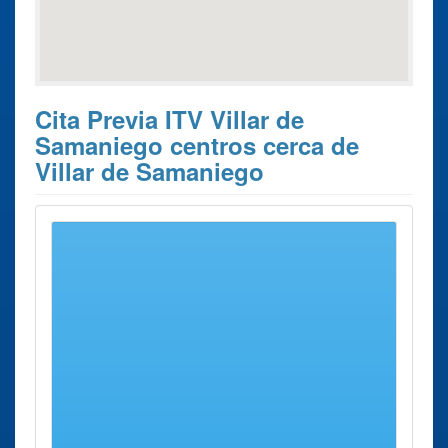
Cita Previa ITV Villar de
Samaniego centros cerca de
Villar de Samaniego
Estos son los 4 resultados de búsqueda más cercanos de
centros donde poder solicitar su
Cita Previa ITV Villar de
Samaniego
.
Cita Previa
Ciudad
Dirección
Distancia
ITV
ITV Ciudad
Ciudad
Polígono
59 Kms
Rodrigo
Rodrigo
Industrial
aprox.
Polígono
Las Viñas;
Industrial Las
Calle Uno,
Viñas
Parcela 77