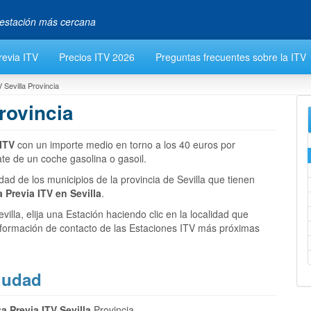
a estación más cercana
revia ITV
Precios ITV 2026
Preguntas frecuentes sobre la ITV
V Sevilla Provincia
Provincia
ITV
con un importe medio en torno a los 40 euros por
ate de un coche gasolina o gasoil.
idad de los municipios de la provincia de Sevilla que tienen
a Previa ITV en Sevilla
.
villa, elija una Estación haciendo clic en la localidad que
información de contacto de las Estaciones ITV más próximas
Ciudad
ta Previa ITV Sevilla
Provincia