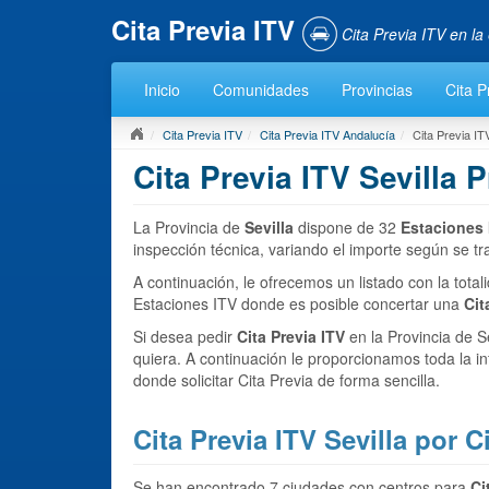
Cita Previa ITV
Cita Previa ITV en l
Inicio
Comunidades
Provincias
Cita P
Cita Previa ITV
Cita Previa ITV Andalucía
Cita Previa IT
Cita Previa ITV Sevilla 
La Provincia de
Sevilla
dispone de 32
Estaciones 
inspección técnica, variando el importe según se tr
A continuación, le ofrecemos un listado con la total
Estaciones ITV donde es posible concertar una
Cit
Si desea pedir
Cita Previa ITV
en la Provincia de Se
quiera. A continuación le proporcionamos toda la 
donde solicitar Cita Previa de forma sencilla.
Cita Previa ITV Sevilla por 
Se han encontrado 7 ciudades con centros para
Ci