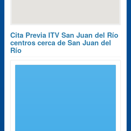
Cita Previa ITV San Juan del Río
centros cerca de San Juan del
Río
Estos son los 9 resultados de búsqueda más cercanos de
centros donde poder solicitar su
Cita Previa ITV San Juan
del Río
.
Cita
Ciudad
Dirección
Distancia
Previa ITV
ITV
Montforte
Calle Morín, S/n.
24 Kms
Montforte
de Lemos
aprox.
de Lemos
Calle Morín
ITV O
O Barco
Avenida Do Sil,
27 Kms