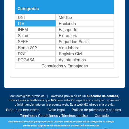
Categorías
DNI
Médico
ITV
Hacienda
INEM
Pasaporte
Salud
Extranjería
SEPE
Seguridad Social
Renta 2021
Vida laboral
DGT
Registro Civil
FOGASA
Ayuntamientos
Consulados y Embajadas
contacto@cita-previa.es
| www.cita-previa.es es un
buscador de centros,
que
tiene relación alguna con cualquier organismo
direcciones y teléfonos
NO
oficial mencionado en la presente web. Esta web
ofrece cita previa.
NO
·
·
·
Preguntas frecuentes
Aviso legal
Política de privacidad y cookies
·
Términos y Condiciones y Términos de Uso
Contacto
Esta web utiliza cookies para proporcionar un mejor servicio y experiencia de navegación. Al navegar
por esta web, aceptas su uso de acuerdo con nuestra política de cookies.