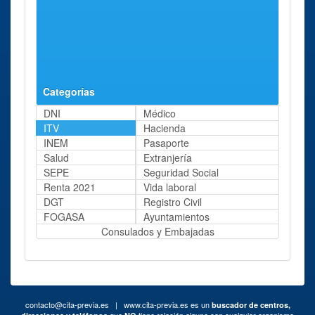
ITV Berga
Berga
Polígono
68 Kms
Polígono
Industrial
aprox.
Industrial
Valldan,
Valldan
Parcela 1ª,
Num 1
Categorías
DNI
Médico
ITV
Hacienda
INEM
Pasaporte
Salud
Extranjería
SEPE
Seguridad Social
Renta 2021
Vida laboral
DGT
Registro Civil
FOGASA
Ayuntamientos
Consulados y Embajadas
contacto@cita-previa.es
| www.cita-previa.es es un
buscador de centros,
que
tiene relación alguna con cualquier organismo