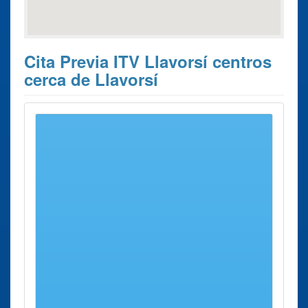
Cita Previa ITV Llavorsí centros
cerca de Llavorsí
Estos son los 10 resultados de búsqueda más cercanos de
centros donde poder solicitar su
Cita Previa ITV Llavorsí
.
Cita Previa
Ciudad
Dirección
Distancia
ITV
ITV
Montferrer
Carretera N -
25 Kms
Montferrer I
I Castellbò
260 “eix
aprox.
Castellbò
Pirenaic” de
Carretera N-
Puigcerdá A
260 “eix
Sabiñánigo,
Pirenaic” de
Km. 230’5
Puigcerdá A
Sabiñánigo