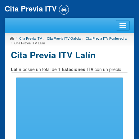
Cita Previa ITV
Cita Previa ITV
Cita Previa ITV Galicia
Cita Previa ITV Pontevedra
Cita Previa ITV Lalín
Cita Previa ITV Lalín
Lalín
posee un total de 1
Estaciones ITV
con un precio
medio de 41 euros por inspección técnica.
En esta página, le mostramos un listado de todos los
Centros ITV que se encuentran en Lalín o en sus
inmediaciones, donde es posible solicitar
Cita Previa ITV
en Lalín. Seleccione una Estación ITV y siga nuestras
instrucciones para ponerse en contacto y concertar su cita
previa.
Queremos hacer hincapié que nuestro servicio se encarga
únicamente de reunir toda la información de contacto y
datos relacionados que se puedan necesitar para solicitar