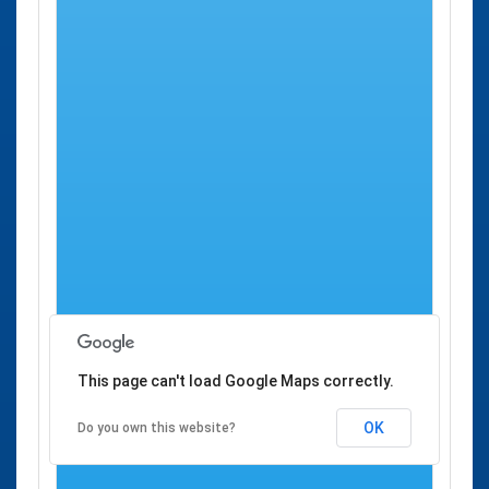
una cita previa en los centros en él listados, pero
no
se le
ofrece en absoluto la opción de concertar desde aquí una
cita previa.
Se han encontrado
1
resultado/s para Cita Previa ITV en
Lalín.
Cita Previa ITV
Ciudad
Dirección
Lalín
ITV Lalín Parque
Lalín
Parque Empresarial
Empresarial Lalín 2000
Lalín 2000, Parcela
B 52
This page can't load Google Maps correctly.
OK
Do you own this website?