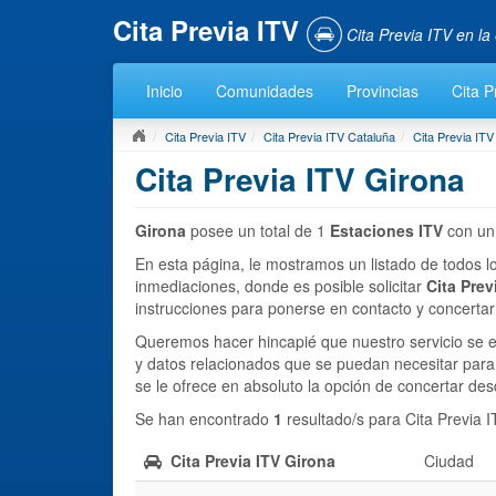
Cita Previa ITV
Cita Previa ITV en l
Inicio
Comunidades
Provincias
Cita P
Cita Previa ITV
Cita Previa ITV Cataluña
Cita Previa ITV
Cita Previa ITV Girona
Girona
posee un total de 1
Estaciones ITV
con un 
En esta página, le mostramos un listado de todos 
inmediaciones, donde es posible solicitar
Cita Prev
instrucciones para ponerse en contacto y concertar 
Queremos hacer hincapié que nuestro servicio se e
y datos relacionados que se puedan necesitar para so
se le ofrece en absoluto la opción de concertar des
Se han encontrado
1
resultado/s para Cita Previa 
Cita Previa ITV Girona
Ciudad