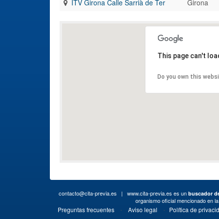
ITV Girona Calle Sarrià de Ter
Girona
This page can't lo
Do you own this webs
contacto@cita-previa.es
| www.cita-previa.es es un
buscador de
organismo oficial mencionado en l
·
·
Preguntas frecuentes
Aviso legal
Política de privaci