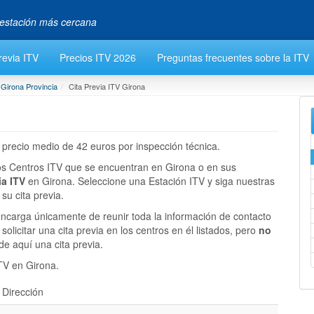
a estación más cercana
revia ITV
Precios ITV 2026
Preguntas frecuentes sobre la ITV
 Girona Provincia
Cita Previa ITV Girona
precio medio de 42 euros por inspección técnica.
los Centros ITV que se encuentran en Girona o en sus
ia ITV
en Girona. Seleccione una Estación ITV y siga nuestras
su cita previa.
ncarga únicamente de reunir toda la información de contacto
licitar una cita previa en los centros en él listados, pero
no
de aquí una cita previa.
ITV en Girona.
Dirección