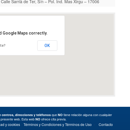
Calle Sarrià de Ter, S/n – Pol. Ind. Mas Xirgu – 17006
ad Google Maps correctly.
OK
ite?
que
tiene relación alguna con cualquier
 centros, direcciones y teléfonos
NO
a presente web. Esta web
ofrece cita previa.
NO
·
·
dad y cookies
Términos y Condiciones y Términos de Uso
Contacto