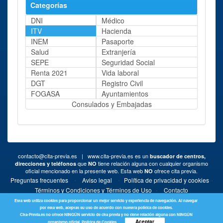
Categorías
DNI
Médico
ITV
Hacienda
INEM
Pasaporte
Salud
Extranjería
SEPE
Seguridad Social
Renta 2021
Vida laboral
DGT
Registro Civil
FOGASA
Ayuntamientos
Consulados y Embajadas
contacto@cita-previa.es
| www.cita-previa.es es un
buscador de centros,
que
tiene relación alguna con cualquier organismo
direcciones y teléfonos
NO
oficial mencionado en la presente web. Esta web
ofrece cita previa.
NO
·
·
·
Preguntas frecuentes
Aviso legal
Política de privacidad y cookies
·
Términos y Condiciones y Términos de Uso
Contacto
Esta web utiliza cookies para proporcionar un mejor servicio y experiencia de navegación. Al navegar
por esta web, aceptas su uso de acuerdo con nuestra política de cookies.
Cita-Previa.es no ofrece NINGÚN servicio de cita previa y no tiene relación alguna con NINGÚN
Aceptar
organismo oficial.
Política de Cookies