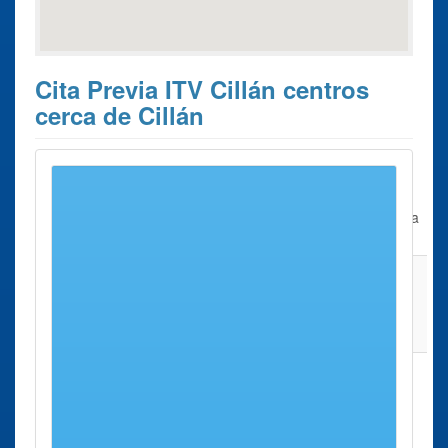
Cita Previa ITV Cillán centros
cerca de Cillán
Estos son los 10 resultados de búsqueda más cercanos de
centros donde poder solicitar su
Cita Previa ITV Cillán
.
Cita Previa
Ciudad
Dirección
Distancia
ITV
ITV ávila
ávila
Carretera Avila
24 Kms
Carretera
- Burgohondo,
aprox.
Avila-
Km. 2,4
burgohondo
ITV Arévalo
Arévalo
Polígono
45 Kms
Polígono
Industrialtierras
aprox.
Industrialtierras
de Arévalo,
de Arévalo
Parcela J - 2