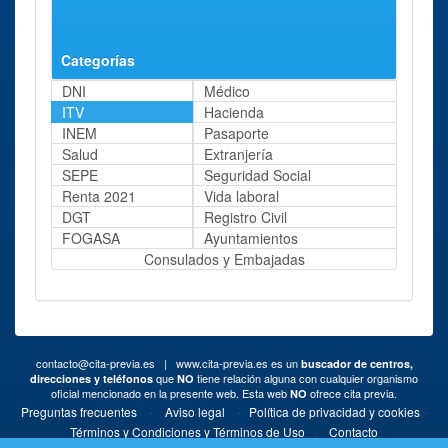
13
Categorías
DNI
Médico
ITV
Hacienda
INEM
Pasaporte
Salud
Extranjería
SEPE
Seguridad Social
Renta 2021
Vida laboral
DGT
Registro Civil
FOGASA
Ayuntamientos
Consulados y Embajadas
contacto@cita-previa.es
| www.cita-previa.es es un
buscador de centros,
que
tiene relación alguna con cualquier organismo
direcciones y teléfonos
NO
oficial mencionado en la presente web. Esta web
ofrece cita previa.
NO
·
·
·
Preguntas frecuentes
Aviso legal
Política de privacidad y cookies
·
Términos y Condiciones y Términos de Uso
Contacto