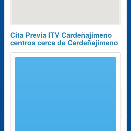
Cita Previa ITV Cardeñajimeno
centros cerca de Cardeñajimeno
Estos son los 10 resultados de búsqueda más cercanos de
centros donde poder solicitar su
Cita Previa ITV
Cardeñajimeno
.
Cita Previa
Ciudad
Dirección
Distancia
ITV
ITV Burgos
Burgos
Polígono
7 Kms
Polígono
Industrial de
aprox.
Industrial de
Villalonquejar
Villalonquejar
ITV Burgos
Burgos
Calle Miranda
7 Kms
Calle Miranda
17
aprox.