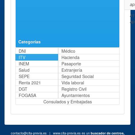
Carretera Logroño
Km. 12,600
ap
ITV Soria
Soria
Carretera de Las
81
Carretera de Las
Casas, S/n.
ap
Casas
Categorías
DNI
Médico
ITV
Hacienda
INEM
Pasaporte
Salud
Extranjería
SEPE
Seguridad Social
Renta 2021
Vida laboral
DGT
Registro Civil
FOGASA
Ayuntamientos
Consulados y Embajadas
contacto@cita-previa.es
| www.cita-previa.es es un
buscador de centros,