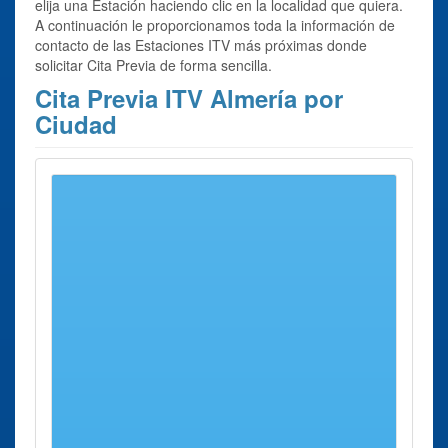
elija una Estación haciendo clic en la localidad que quiera.
A continuación le proporcionamos toda la información de
contacto de las Estaciones ITV más próximas donde
solicitar Cita Previa de forma sencilla.
Cita Previa ITV Almería por
Ciudad
Se han encontrado 6 ciudades con centros para
Cita
Previa ITV Almería
Provincia
Cita Previa ITV Albox
Poligono Ind Tardigueras S/n
P.i. área Servicio Al Transporte
Cita Previa ITV Berja
Autovía Mediterráneo, Junto Cruce Balanegra.
Cita Previa ITV Huércal de Almería