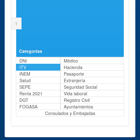
1
2
3
4
5
Siguiente
Última
Página 1 de 5
Categorías
DNI
Médico
ITV
Hacienda
INEM
Pasaporte
Salud
Extranjería
SEPE
Seguridad Social
Renta 2021
Vida laboral
DGT
Registro Civil
FOGASA
Ayuntamientos
Consulados y Embajadas