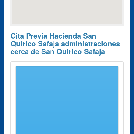
Cita Previa Hacienda San
Quirico Safaja administraciones
cerca de San Quirico Safaja
Estos son los 10 resultados de búsqueda más cercanos de
administraciones donde poder solicitar su
Cita Previa
Hacienda San Quirico Safaja
.
Cita
Ciudad
Dirección
Distancia
Previa
Hacienda
Granollers
Calle Alvarez
17 Kms
Administración
de Castro, 15 -
aprox.
Granollers
17
Sabadell
Calle Riego,
20 Kms