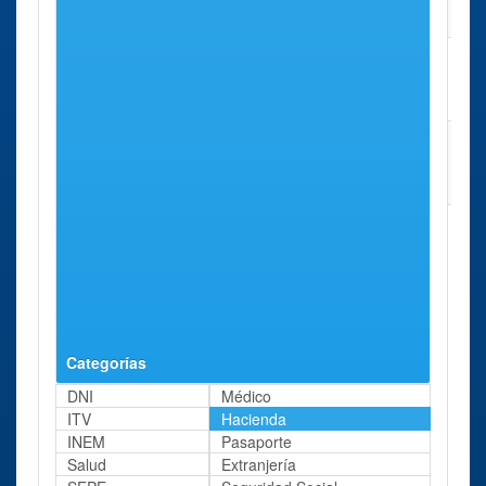
Badalona
24.
Mataró
Camí Ral, 523.
32 Kms
Administración
aprox.
Mataró
Arenys de
Calle
37 Kms
Administración
Mar
Vallgorguina,
aprox.
Arenys de Mar
S/n.
Barcelona
Passeig Josep
38 Kms
Dependencia
Carner, 33.
aprox.
Regional de
Informática de
Cataluña
Categorías
DNI
Médico
ITV
Hacienda
INEM
Pasaporte
Salud
Extranjería