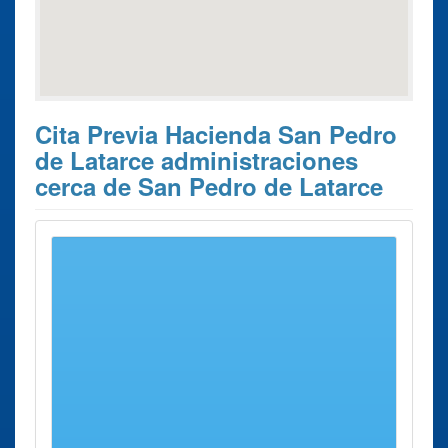
Cita Previa Hacienda San Pedro
de Latarce administraciones
cerca de San Pedro de Latarce
Estos son los 9 resultados de búsqueda más cercanos de
administraciones donde poder solicitar su
Cita Previa
Hacienda San Pedro de Latarce
.
Cita Previa
Ciudad
Dirección
Distancia
Hacienda
Administración
Benavente
Avenida
41 Kms
Benavente
Luis
aprox.
Morán, 4.
Delegación
Zamora
Pz. Castilla
43 Kms