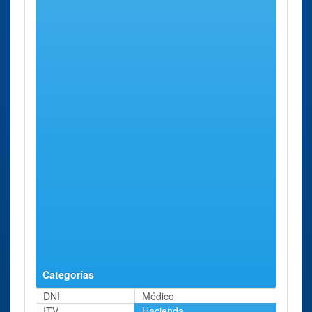
Fontecha,
2.
Administración
Quintanar
Calle Reina
72 Kms
Quintanar de La
de La
Amalia, 20.
aprox.
Orden
Orden
Administración
Alcázar
Calle Dr.
78 Kms
Alcázar de San
de San
Bonardell,
aprox.
Juan
Juan
17.
Delegación
Cuenca
Parque de
91 Kms
Cuenca
San Julián,
aprox.
12.
Administración
Hellín
Calle San
100 Kms
Hellín
Juan de
aprox.
Dios, 3.
Categorías
DNI
Médico
ITV
Hacienda