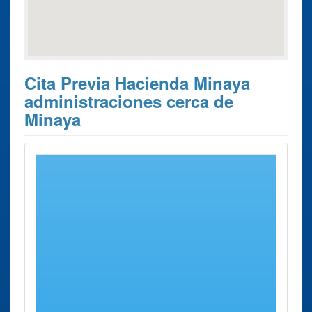
Cita Previa Hacienda Minaya
administraciones cerca de
Minaya
Estos son los 6 resultados de búsqueda más cercanos de
administraciones donde poder solicitar su
Cita Previa
Hacienda Minaya
.
Cita Previa
Ciudad
Dirección
Distancia
Hacienda
Administración
La Roda
Avenida
16 Kms
La Roda
Reina Sofía,
aprox.
11.
Delegación
Albacete
Calle
50 Kms
Albacete
Francisco
aprox.