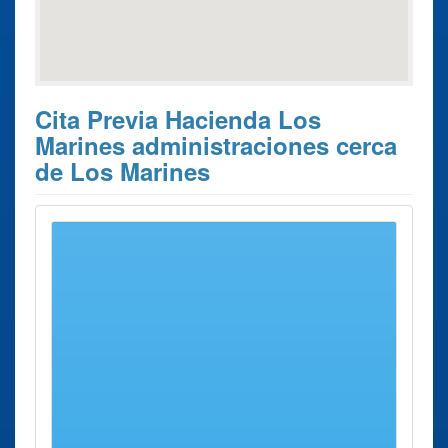
Cita Previa Hacienda Los
Marines administraciones cerca
de Los Marines
Estos son los 10 resultados de búsqueda más cercanos de
administraciones donde poder solicitar su
Cita Previa
Hacienda Los Marines
.
Cita Previa
Ciudad
Dirección
Distancia
Hacienda
Administración
Aracena
Pz. de Doña
6 Kms
Aracena
Elvira, S/n.
aprox.
Administración
La Palma
Calle San
58 Kms
La Palma del
del
Juan, 2 - 4.
aprox.
Condado
Condado