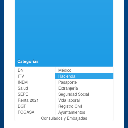
Delegación
Sevilla
Plaza
81 Kms
Sevilla
Ministro
aprox.
Indalecio
Prieto, 1
Administración
Sevilla
Avenida de
81 Kms
Parque
Las Razas,
aprox.
6.
Categorías
DNI
Médico
ITV
Hacienda
INEM
Pasaporte
Salud
Extranjería
SEPE
Seguridad Social
Renta 2021
Vida laboral
DGT
Registro Civil
FOGASA
Ayuntamientos
Consulados y Embajadas