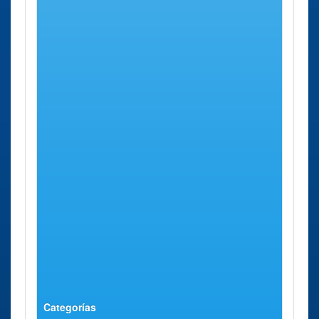
Delegación
Zaragoza
Calle
83 Kms
Especial de
Albareda,
aprox.
Aragón
16.
Administración
Zaragoza
Conde de
83 Kms
delicias
La Viñaza,
aprox.
12.
Administración
Zaragoza
Calle
83 Kms
Arrabal - Puente
Perdiguera,
aprox.
Santiago
5
Delegación
Zaragoza
Calle
83 Kms
Zaragoza
Albareda,
aprox.
16.
Administración
Zaragoza
Plaza
83 Kms
Las Fuentes
Reina
aprox.
Sofía, 3 - 4.
Categorías