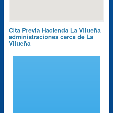
Cita Previa Hacienda La Vilueña
administraciones cerca de La
Vilueña
Estos son los 7 resultados de búsqueda más cercanos de
administraciones donde poder solicitar su
Cita Previa
Hacienda La Vilueña
.
Cita Previa
Ciudad
Dirección
Distancia
Hacienda
Administración
Calatayud
Arquitecto
11 Kms
Calatayud
Medarde, 7
aprox.
Delegación
Soria
Calle
82 Kms
Soria
Caballeros,
aprox.
19.