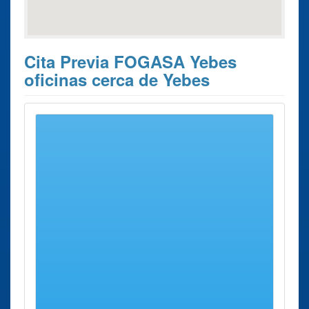
Cita Previa FOGASA Yebes
oficinas cerca de Yebes
Estos son los 4 resultados de búsqueda más cercanos de
oficinas donde poder solicitar su
Cita Previa FOGASA
Yebes
.
Cita
Ciudad
Dirección
Distancia
Previa
FOGASA
FOGASA
Guadalajara
Avenida del
12 Kms
Guadalajara
Ejército, 12
aprox.
Bajo (e. A. S.
M.)
FOGASA
Madrid
Calle Arturo
52 Kms
Madrid
Soria 126,
aprox.