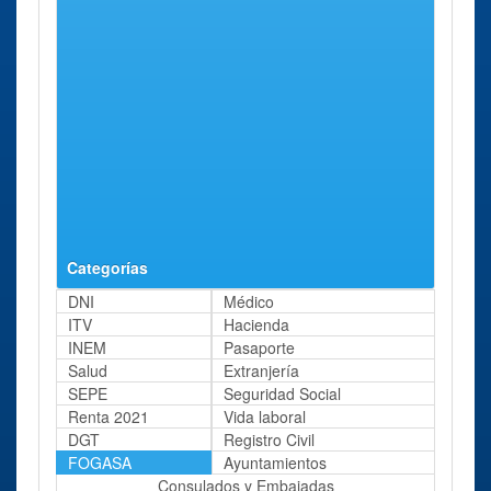
Edificio A
(detrás del
Centro
Comercial)
FOGASA
Segovia
Avenida del
97 Kms
Segovia
Acueducto, 31 -
aprox.
3º
FOGASA
Cuenca
Calle Antonio
98 Kms
Cuenca
Maura, 12 - 14
aprox.
Categorías
DNI
Médico
ITV
Hacienda
INEM
Pasaporte
Salud
Extranjería
SEPE
Seguridad Social
Renta 2021
Vida laboral
DGT
Registro Civil
FOGASA
Ayuntamientos
Consulados y Embajadas