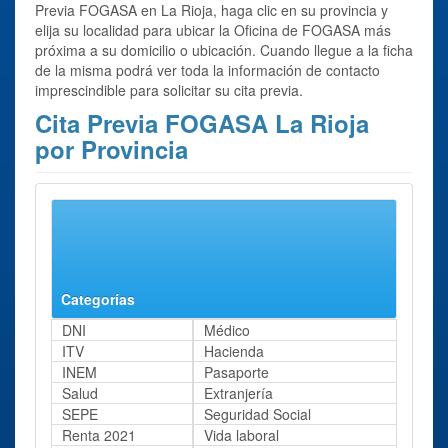
Previa FOGASA en La Rioja, haga clic en su provincia y
elija su localidad para ubicar la Oficina de FOGASA más
próxima a su domicilio o ubicación. Cuando llegue a la ficha
de la misma podrá ver toda la información de contacto
imprescindible para solicitar su cita previa.
Cita Previa FOGASA La Rioja
por Provincia
Se ha encontrado 1 resultado para el trámite:
Cita Previa
FOGASA
en La Rioja.
La Rioja
Categorías
DNI
Médico
ITV
Hacienda
INEM
Pasaporte
Salud
Extranjería
SEPE
Seguridad Social
Renta 2021
Vida laboral