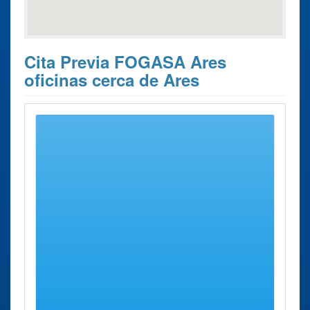
Cita Previa FOGASA Ares
oficinas cerca de Ares
Estos son los 2 resultados de búsqueda más cercanos de
oficinas donde poder solicitar su
Cita Previa FOGASA
Ares
.
Cita
Ciudad
Dirección
Distancia
Previa
FOGASA
FOGASA
A
Calle Juana de
13 Kms
A coruña
Coruña
Vega, 35 - 3º
aprox.
FOGASA
Lugo
Calle Bolaño
73 Kms
Lugo
Rivadeneira Nº2 - 1º
aprox.
- Puerta 11