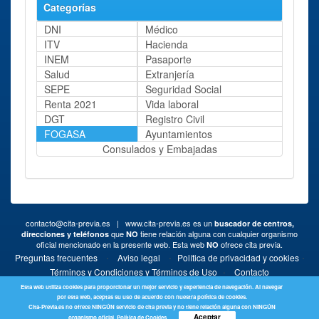
Categorías
DNI
Médico
ITV
Hacienda
INEM
Pasaporte
Salud
Extranjería
SEPE
Seguridad Social
Renta 2021
Vida laboral
DGT
Registro Civil
FOGASA
Ayuntamientos
Consulados y Embajadas
contacto@cita-previa.es
| www.cita-previa.es es un
buscador de centros,
que
tiene relación alguna con cualquier organismo
direcciones y teléfonos
NO
oficial mencionado en la presente web. Esta web
ofrece cita previa.
NO
·
·
·
Preguntas frecuentes
Aviso legal
Política de privacidad y cookies
·
Términos y Condiciones y Términos de Uso
Contacto
Esta web utiliza cookies para proporcionar un mejor servicio y experiencia de navegación. Al navegar
por esta web, aceptas su uso de acuerdo con nuestra política de cookies.
Cita-Previa.es no ofrece NINGÚN servicio de cita previa y no tiene relación alguna con NINGÚN
Aceptar
organismo oficial.
Política de Cookies