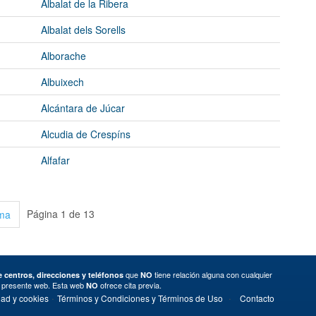
Albalat de la Ribera
Albalat dels Sorells
Alborache
Albuixech
Alcántara de Júcar
Alcudia de Crespíns
Alfafar
Página 1 de 13
ima
que
tiene relación alguna con cualquier
 centros, direcciones y teléfonos
NO
a presente web. Esta web
ofrece cita previa.
NO
·
·
dad y cookies
Términos y Condiciones y Términos de Uso
Contacto