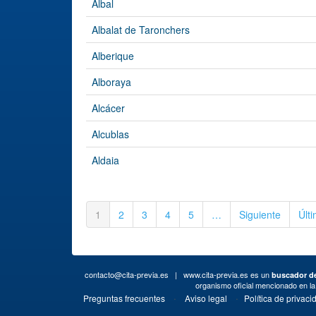
Albal
Albalat de Taronchers
Alberique
Alboraya
Alcácer
Alcublas
Aldaia
1
2
3
4
5
…
Siguiente
Últ
contacto@cita-previa.es
| www.cita-previa.es es un
buscador de
organismo oficial mencionado en l
·
·
Preguntas frecuentes
Aviso legal
Política de privaci