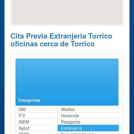
Cita Previa Extranjería Torrico
oficinas cerca de Torrico
Estos son los 0 resultados de búsqueda más cercanos de
oficinas donde poder solicitar su
Cita Previa Extranjería
Torrico
.
Cita Previa
Ciudad
Dirección
Distancia
Extranjería
Categorías
DNI
Médico
ITV
Hacienda
INEM
Pasaporte
Salud
Extranjería