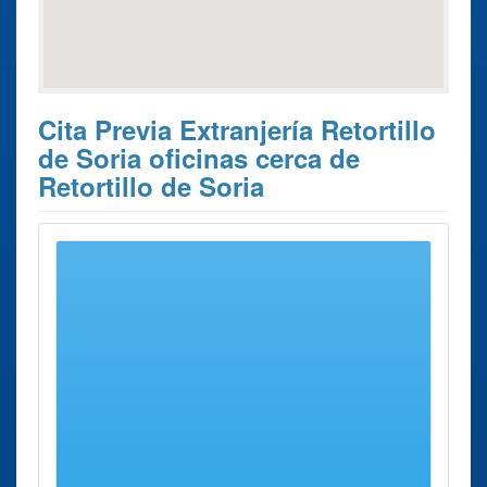
Cita Previa Extranjería Retortillo
de Soria oficinas cerca de
Retortillo de Soria
Estos son los 3 resultados de búsqueda más cercanos de
oficinas donde poder solicitar su
Cita Previa Extranjería
Retortillo de Soria
.
Cita Previa
Ciudad
Dirección
Distancia
Extranjería
Oficina de
Soria
Calle
66 Kms
Soria
Alfonso VIIi,
aprox.
2
Soria
Calle
66 Kms
Dependencia
Vicente
aprox.