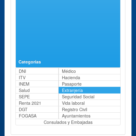
de Trabajo E
Tutor, 6
Inmigración en
Soria
Oficina de
Guadalajara
Paseo
77 Kms
Guadalajara
Fernández
aprox.
Iparraguirre,
8
Categorías
DNI
Médico
ITV
Hacienda
INEM
Pasaporte
Salud
Extranjería
SEPE
Seguridad Social
Renta 2021
Vida laboral
DGT
Registro Civil
FOGASA
Ayuntamientos
Consulados y Embajadas