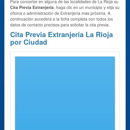
Para concertar en alguna de las localidades de La Rioja su
Cita Previa Extranjería
, haga clic en un municipio y elija su
oficina o administración de Extranjería más próxima. A
continuación accederá a la ficha completa con todos los
datos de contacto precisos para solicitar la cita previa.
Cita Previa Extranjería La Rioja
por Ciudad
Se ha encontrado 1 ciudad con oficina para
Cita Previa
Extranjería La Rioja
Provincia
Cita Previa Extranjería Logroño
Oficina de Logroño
Cita Previa Extranjería La Rioja
otras ciudades
A continuación, le mostramos un listado de todas las