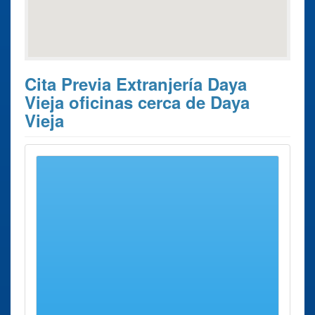
Cita Previa Extranjería Daya
Vieja oficinas cerca de Daya
Vieja
Estos son los 4 resultados de búsqueda más cercanos de
oficinas donde poder solicitar su
Cita Previa Extranjería
Daya Vieja
.
Cita Previa
Ciudad
Dirección
Distancia
Extranjería
Oficina de
Alicante
Calle Ebanistería,
35 Kms
Alicante
4 y 6 (polígono
aprox.
de Babel)
Oficina de
Murcia
Calle Francisco
37 Kms
Murcia
Alonso Hidalgo
aprox.