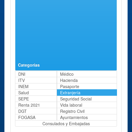
Martinez 38
Oficina de
Altea
Calle San Isidro
82 Kms
Altea
Labrador, 1
aprox.
(alicante)
Oficina
Lorca
Recinto Ferial -
97 Kms
Extranjería en
Huerto de La
aprox.
Lorca
Rueda, S/n
Categorías
DNI
Médico
ITV
Hacienda
INEM
Pasaporte
Salud
Extranjería
SEPE
Seguridad Social
Renta 2021
Vida laboral
DGT
Registro Civil
FOGASA
Ayuntamientos
Consulados y Embajadas