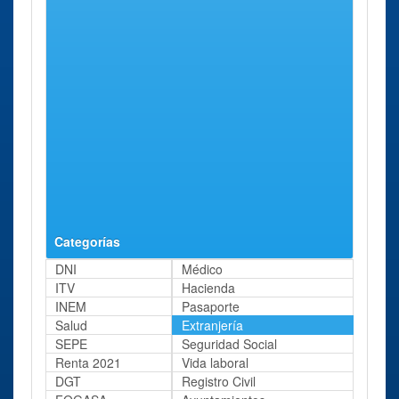
1
Oficina de Soria
Soria
Calle
66 Kms
Alfonso
aprox.
VIIi, 2
Dependencia de
Soria
Calle
66 Kms
Trabajo E Inmigración
Vicente
aprox.
en Soria
Tutor, 6
Oficina de Burgos
Burgos
Calle
77 Kms
Vitoria, 34
aprox.
Categorías
DNI
Médico
ITV
Hacienda
INEM
Pasaporte
Salud
Extranjería
SEPE
Seguridad Social
Renta 2021
Vida laboral
DGT
Registro Civil