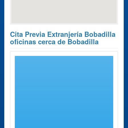
Cita Previa Extranjería Bobadilla
oficinas cerca de Bobadilla
Estos son los 5 resultados de búsqueda más cercanos de
oficinas donde poder solicitar su
Cita Previa Extranjería
Bobadilla
.
Cita Previa
Ciudad
Dirección
Distancia
Extranjería
Oficina de Logroño
Logroño
Calle
30 Kms
Jorge
aprox.
Vigón,
72.bajo
Oficina de Vitoria -
Vitoria
Calle
59 Kms
Gasteiz
Olaguibel,
aprox.